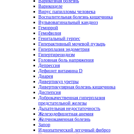
Варикозная болезнь
Варикоцеле
Вирус папилломы человека
Воспалительная болезнь кишечника
Вульвовагинальный кандиоз
Геморрой
Гемофилия
Генитальный герпес
Гиперактивный мочевой пузырь
Гиперплазия эндометрия
Гипертиреоидизм
Головная боль напряжения
Депрессия
Дефицит витамина D
Диарея
Дивертикул уретры
Дивертикулярная болезнь кишечника
Диспепсия
Доброкачественная гиперплазия
предстательной железы
Дыхательная недостаточность
Железодефицитная анемия
Желчнокаменная болезнь
Запор
Идиопатический легочный фиброз