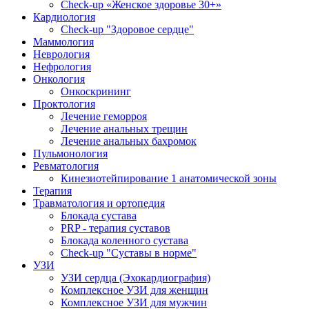
Check-up «Женское здоровье 30+»
Кардиология
Check-up "Здоровое сердце"
Маммология
Неврология
Нефрология
Онкология
Онкоскрининг
Проктология
Лечение геморроя
Лечение анальных трещин
Лечение анальных бахромок
Пульмонология
Ревматология
Кинезиотейпирование 1 анатомической зоны
Терапия
Травматология и ортопедия
Блокада сустава
PRP - терапия суставов
Блокада коленного сустава
Check-up "Суставы в норме"
УЗИ
УЗИ сердца (Эхокардиография)
Комплексное УЗИ для женщин
Комплексное УЗИ для мужчин