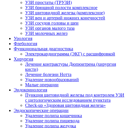
УЗИ простаты (ТРУЗИ)
УЗИ брюшной полости комплексное
УЗИ щитовидной железы (комплексное)
УЗИ вен и артерий нижних конечностей
УЗИ сосудов головы и шеи
УЗИ органов малого таза
УЗИ молочных желез
Урология
Флебология
Функциональная диагностика
Электрокардиограмма (ЭКГ) с расшифровкой
Хирургия
Лечение контрактуры Дюпюитрена (хирургия
кисти)
Лечение болезни Нотта
Удаление новообразований
Малые операции
Эндокринология
Пункция щитовидной железы под контролем УЗИ
с цитологическим исследованием пунктата
Check-up «Здоровая щитовидная железа»
Эндоскопические операции
Удаление полипа кишечника
Удаление полипа пищевода
Удаление полипа желудка