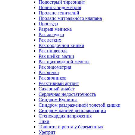
Подострый тиреоидит
Полипы эндометрия
Пролапс гениталий
Пролапс митрального клапана
Простуда
Разрыв мениска
Рак желудка
Рак легких
Рак ободочной кишки
Рак пищевода
Рак шейки матки
Рак щитовидной железы
Рак эндометрия
Рак яичка
Рак яичников
Реактивный артрит
Сахарный диабет
Сердечная недостаточность
Синдром Кушинга
Синдром раздраженной толстой кишки
Синдром ранней реполяризации
Стенокардия напряжения
Тики
Тошнота и рвота у беременных
Уретрит