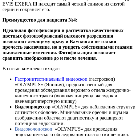
EVIS EXERA III находит самый четкий снимок из снятой
серии и сохраняет его.
Преимущество для пациента №4:
Идеальная фотофиксация и распечатка качественных
цветных фотоизображений высокого разрешения
позволяют лечащему врачу и Вам могли не только
прочесть заключение, но и увидеть собственными глазами
выявленные изменения. Фотофиксация позволяет
сравнить изображение до и после лечения.
В состав комплекса входят:
Гастроинтестинальный видеоскоп
(гастроскоп)
«OLYMPUS» (Япония), предназначенный для
проведения обследования верхнего отдела желудочно-
кишечного тракта (включая пищевод, желудок и
двенадцатиперстную кишку).
Видеопроцессор
«OLYMPUS» для наблюдения структур
слизистых оболочек. Минимальные ореолы и шум на
изображении облегчают диагностику и расширяют
потенциал эндоскопии.
Видеоколоноскоп
«OLYMPUS» для проведения
эндоскопического обследования толстого кишечника.