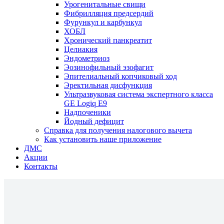
Урогенитальные свищи
Фибрилляция предсердий
Фурункул и карбункул
ХОБЛ
Хронический панкреатит
Целиакия
Эндометриоз
Эозинофильный эзофагит
Эпителиальный копчиковый ход
Эректильная дисфункция
Ультразвуковая система экспертного класса
GE Logiq E9
Надпоченики
Йодный дефицит
Справка для получения налогового вычета
Как установить наше приложение
ДМС
Акции
Контакты