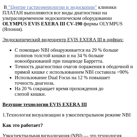
В
"Центре гастроэнерологии и эндоскопии"
клиники
ПЛАТАН выполняются все виды диагностики на
ультрасовременном эндоскопическом оборудовании
OLYMPUS
EVIS EXERA III CV-190
фирмы OLYMPUS
(Япония).
Эндоскопический видеоцентр EVIS EXERA III в цифрах:
С помощью NBI обнаруживается на 29 % больше
полипов толстой кишки и на 34 % больше
новообразований при пищеводе Барретта.
Точность диагностики очагов поражения в ободочной и
прямой кишке с использованием NBI составила >90%
Использование Dual Focus на 12 % повышает
точность диагноза.
На 20 % сокращает время прохождения до
слепой кишки.
Ведущие технологии EVIS EXERA III
1.Технология визуализации в узкоспектральном режиме NBI
Как это работает?
Узкоспектральная визуализация (NBI) — это технология