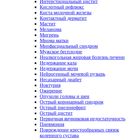
Интерстициальный цистит
Кислотный рефлюкс
Киста молочной железы
Контактный дерматит
Мастит
Меланома
Мигрень
Миома матки
Миофасциальный синдром
Мужское бесплодие
Неалкогольная жировая болезнь печени
Недержание кала
Недержание мочи
Нейрогенный мочевой пузырь
Несахарный диабет
Ноктурия
Ожирение
Опухоли головы и шеи
Острый коронарный синдром
Острый пиелонефрит
Острый цистит
Первичная яичниковая недостаточность
Пневмония
Повреждение крестообразных связок
коленного сустава