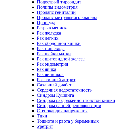
Подострый тиреоидит
Полипы эндометрия
Пролапс гениталий
Пролапс митрального клапана
Простуда
Разрыв мениска
Рак желудка
Рак легких
Рак ободочной кишки
Рак пищевода
Рак шейки матки
Рак щитовидной железы
Рак эндометрия
Рак яичка
Рак яичников
Реактивный артрит
Сахарный диабет
Сердечная недостаточность
Синдром Кушинга
Синдром раздраженной толстой кишки
Синдром ранней реполяризации
Стенокардия напряжения
Тики
Тошнота и рвота у беременных
Уретрит