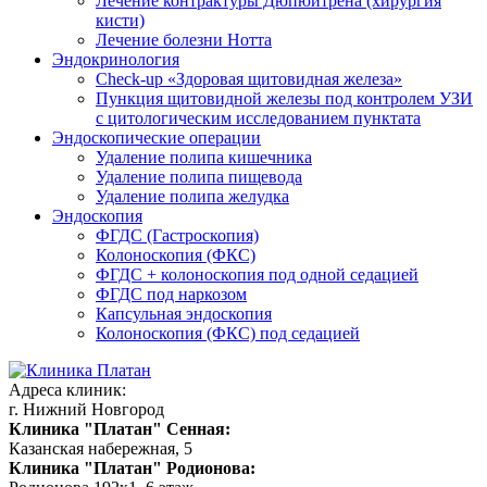
Лечение контрактуры Дюпюитрена (хирургия
кисти)
Лечение болезни Нотта
Эндокринология
Check-up «Здоровая щитовидная железа»
Пункция щитовидной железы под контролем УЗИ
с цитологическим исследованием пунктата
Эндоскопические операции
Удаление полипа кишечника
Удаление полипа пищевода
Удаление полипа желудка
Эндоскопия
ФГДС (Гастроскопия)
Колоноскопия (ФКС)
ФГДС + колоноскопия под одной седацией
ФГДС под наркозом
Капсульная эндоскопия
Колоноскопия (ФКС) под седацией
Адреса клиник:
г. Нижний Новгород
Клиника "Платан" Сенная:
Казанская набережная, 5
Клиника "Платан" Родионова: