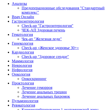
Анализы
Предоперационные обследования "Стандартный
комплекс"
Врач Онлайн
Гастроэнтерология
Check-up "Гастроэнтерология"
ЧЕК-АП Здоровая печень
Гематология
Чек-ап "Железная леди"
Гинекология
Check-up «Женское здоровье 30+»
Кардиология
Check-up "Здоровое сердце"
Маммология
Неврология
Нефрология
Онкология
Онкоскрининг
Проктология
Лечение геморроя
Лечение анальных трещин
Лечение анальных бахромок
Пульмонология
Ревматология
Кинезиотейпирование 1 анатомической зоны