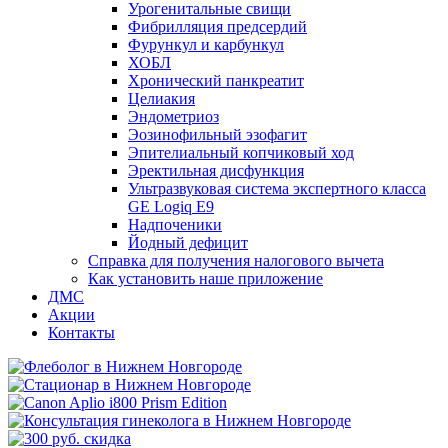
Урогенитальные свищи
Фибрилляция предсердий
Фурункул и карбункул
ХОБЛ
Хронический панкреатит
Целиакия
Эндометриоз
Эозинофильный эзофагит
Эпителиальный копчиковый ход
Эректильная дисфункция
Ультразвуковая система экспертного класса
GE Logiq E9
Надпоченики
Йодный дефицит
Справка для получения налогового вычета
Как установить наше приложение
ДМС
Акции
Контакты