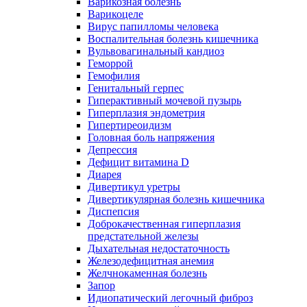
Варикозная болезнь
Варикоцеле
Вирус папилломы человека
Воспалительная болезнь кишечника
Вульвовагинальный кандиоз
Геморрой
Гемофилия
Генитальный герпес
Гиперактивный мочевой пузырь
Гиперплазия эндометрия
Гипертиреоидизм
Головная боль напряжения
Депрессия
Дефицит витамина D
Диарея
Дивертикул уретры
Дивертикулярная болезнь кишечника
Диспепсия
Доброкачественная гиперплазия
предстательной железы
Дыхательная недостаточность
Железодефицитная анемия
Желчнокаменная болезнь
Запор
Идиопатический легочный фиброз