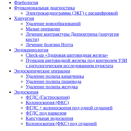
Флебология
Функциональная диагностика
Электрокардиограмма (ЭКГ) с расшифровкой
Хирургия
Удаление новообразований
Малые операции
Лечение контрактуры Дюпюитрена (хирургия
кисти)
Лечение болезни Нотта
Эндокринология
Check-up «Здоровая щитовидная железа»
Пункция щитовидной железы под контролем УЗИ
с цитологическим исследованием пунктата
Эндоскопические операции
Удаление полипа кишечника
Удаление полипа пищевода
Удаление полипа желудка
Эндоскопия
ФГДС (Гастроскопия)
Колоноскопия (ФКС)
ФГДС + колоноскопия под одной седацией
ФГДС под наркозом
Капсульная эндоскопия
Колоноскопия (ФКС) под седацией