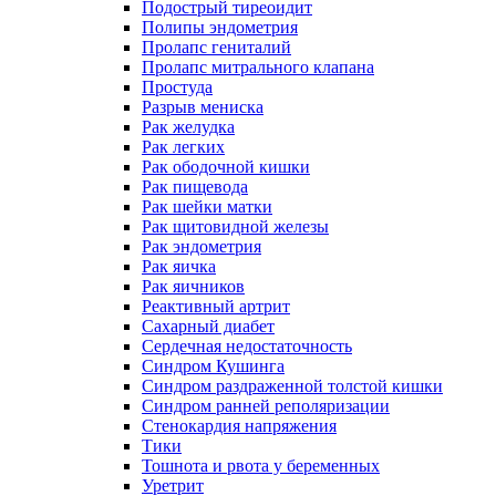
Подострый тиреоидит
Полипы эндометрия
Пролапс гениталий
Пролапс митрального клапана
Простуда
Разрыв мениска
Рак желудка
Рак легких
Рак ободочной кишки
Рак пищевода
Рак шейки матки
Рак щитовидной железы
Рак эндометрия
Рак яичка
Рак яичников
Реактивный артрит
Сахарный диабет
Сердечная недостаточность
Синдром Кушинга
Синдром раздраженной толстой кишки
Синдром ранней реполяризации
Стенокардия напряжения
Тики
Тошнота и рвота у беременных
Уретрит