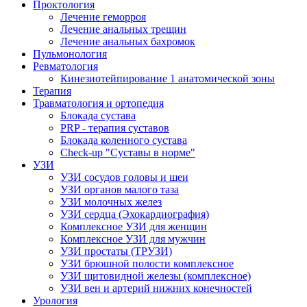
Проктология
Лечение геморроя
Лечение анальных трещин
Лечение анальных бахромок
Пульмонология
Ревматология
Кинезиотейпирование 1 анатомической зоны
Терапия
Травматология и ортопедия
Блокада сустава
PRP - терапия суставов
Блокада коленного сустава
Check-up "Суставы в норме"
УЗИ
УЗИ сосудов головы и шеи
УЗИ органов малого таза
УЗИ молочных желез
УЗИ сердца (Эхокардиография)
Комплексное УЗИ для женщин
Комплексное УЗИ для мужчин
УЗИ простаты (ТРУЗИ)
УЗИ брюшной полости комплексное
УЗИ щитовидной железы (комплексное)
УЗИ вен и артерий нижних конечностей
Урология