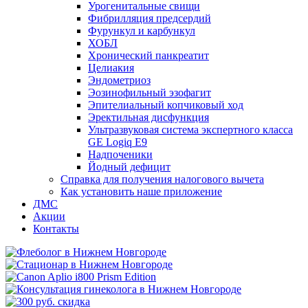
Урогенитальные свищи
Фибрилляция предсердий
Фурункул и карбункул
ХОБЛ
Хронический панкреатит
Целиакия
Эндометриоз
Эозинофильный эзофагит
Эпителиальный копчиковый ход
Эректильная дисфункция
Ультразвуковая система экспертного класса
GE Logiq E9
Надпоченики
Йодный дефицит
Справка для получения налогового вычета
Как установить наше приложение
ДМС
Акции
Контакты