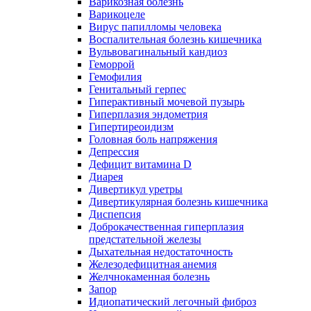
Варикозная болезнь
Варикоцеле
Вирус папилломы человека
Воспалительная болезнь кишечника
Вульвовагинальный кандиоз
Геморрой
Гемофилия
Генитальный герпес
Гиперактивный мочевой пузырь
Гиперплазия эндометрия
Гипертиреоидизм
Головная боль напряжения
Депрессия
Дефицит витамина D
Диарея
Дивертикул уретры
Дивертикулярная болезнь кишечника
Диспепсия
Доброкачественная гиперплазия
предстательной железы
Дыхательная недостаточность
Железодефицитная анемия
Желчнокаменная болезнь
Запор
Идиопатический легочный фиброз