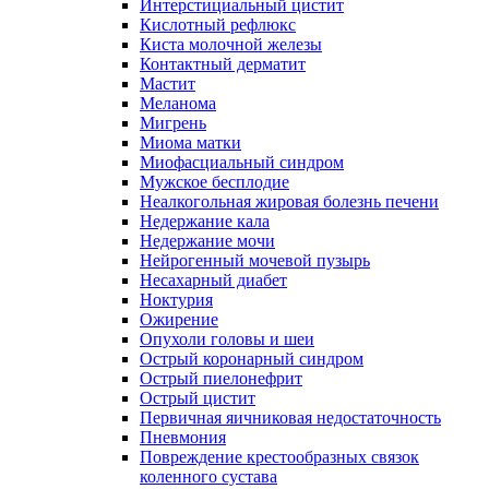
Интерстициальный цистит
Кислотный рефлюкс
Киста молочной железы
Контактный дерматит
Мастит
Меланома
Мигрень
Миома матки
Миофасциальный синдром
Мужское бесплодие
Неалкогольная жировая болезнь печени
Недержание кала
Недержание мочи
Нейрогенный мочевой пузырь
Несахарный диабет
Ноктурия
Ожирение
Опухоли головы и шеи
Острый коронарный синдром
Острый пиелонефрит
Острый цистит
Первичная яичниковая недостаточность
Пневмония
Повреждение крестообразных связок
коленного сустава