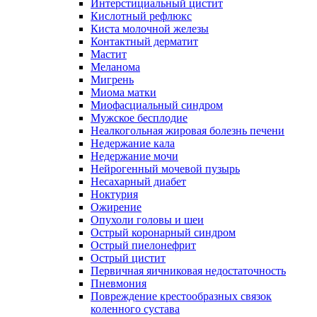
Интерстициальный цистит
Кислотный рефлюкс
Киста молочной железы
Контактный дерматит
Мастит
Меланома
Мигрень
Миома матки
Миофасциальный синдром
Мужское бесплодие
Неалкогольная жировая болезнь печени
Недержание кала
Недержание мочи
Нейрогенный мочевой пузырь
Несахарный диабет
Ноктурия
Ожирение
Опухоли головы и шеи
Острый коронарный синдром
Острый пиелонефрит
Острый цистит
Первичная яичниковая недостаточность
Пневмония
Повреждение крестообразных связок
коленного сустава