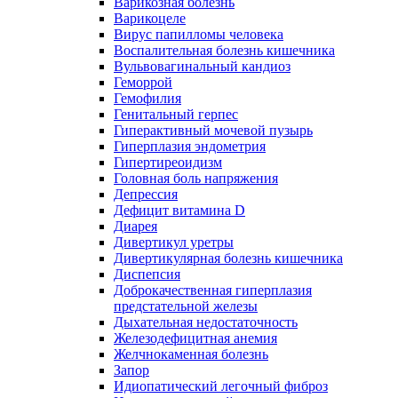
Варикозная болезнь
Варикоцеле
Вирус папилломы человека
Воспалительная болезнь кишечника
Вульвовагинальный кандиоз
Геморрой
Гемофилия
Генитальный герпес
Гиперактивный мочевой пузырь
Гиперплазия эндометрия
Гипертиреоидизм
Головная боль напряжения
Депрессия
Дефицит витамина D
Диарея
Дивертикул уретры
Дивертикулярная болезнь кишечника
Диспепсия
Доброкачественная гиперплазия
предстательной железы
Дыхательная недостаточность
Железодефицитная анемия
Желчнокаменная болезнь
Запор
Идиопатический легочный фиброз