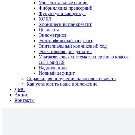
Урогенитальные свищи
Фибрилляция предсердий
Фурункул и карбункул
ХОБЛ
Хронический панкреатит
Целиакия
Эндометриоз
Эозинофильный эзофагит
Эпителиальный копчиковый ход
Эректильная дисфункция
Ультразвуковая система экспертного класса
GE Logiq E9
Надпоченики
Йодный дефицит
Справка для получения налогового вычета
Как установить наше приложение
ДМС
Акции
Контакты