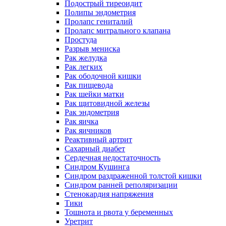
Подострый тиреоидит
Полипы эндометрия
Пролапс гениталий
Пролапс митрального клапана
Простуда
Разрыв мениска
Рак желудка
Рак легких
Рак ободочной кишки
Рак пищевода
Рак шейки матки
Рак щитовидной железы
Рак эндометрия
Рак яичка
Рак яичников
Реактивный артрит
Сахарный диабет
Сердечная недостаточность
Синдром Кушинга
Синдром раздраженной толстой кишки
Синдром ранней реполяризации
Стенокардия напряжения
Тики
Тошнота и рвота у беременных
Уретрит