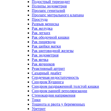
Подострый тиреоидит
Полипы эндометрия
Пролапс гениталий
Пролапс митрального клапана
Простуда
Разрыв мениска
Рак желудка
Рак легких
Рак ободочной кишки
Рак пищевода
Рак шейки матки
Рак щитовидной железы
Рак эндометрия
Рак яичка
Рак яичников
Реактивный артрит
Сахарный диабет
Сердечная недостаточность
Синдром Кушинга
Синдром раздраженной толстой кишки
Синдром ранней реполяризации
Стенокардия напряжения
Тики
Тошнота и рвота у беременных
Уретрит