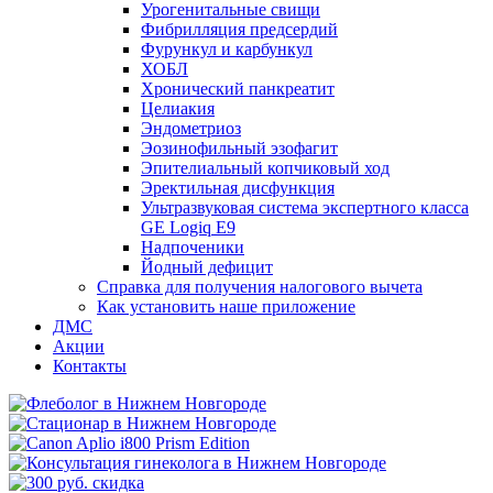
Урогенитальные свищи
Фибрилляция предсердий
Фурункул и карбункул
ХОБЛ
Хронический панкреатит
Целиакия
Эндометриоз
Эозинофильный эзофагит
Эпителиальный копчиковый ход
Эректильная дисфункция
Ультразвуковая система экспертного класса
GE Logiq E9
Надпоченики
Йодный дефицит
Справка для получения налогового вычета
Как установить наше приложение
ДМС
Акции
Контакты