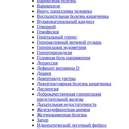
Варикозная болезнь
Варикоцеле
Вирус папилломы человека
Воспалительная болезнь кишечника
Вульвовагинальный кандиоз
Геморрой
Гемофилия
Генитальный герпес
Гиперактивный мочевой пузырь
Гиперплазия эндометрия
Гипертиреоидизм
Головная боль напряжения
Депрессия
Дефицит витамина D
Диарея
Дивертикул уретры
Дивертикулярная болезнь кишечника
Диспепсия
Доброкачественная гиперплазия
предстательной железы
Дыхательная недостаточность
Железодефицитная анемия
Желчнокаменная болезнь
Запор
Идиопатический легочный фиброз