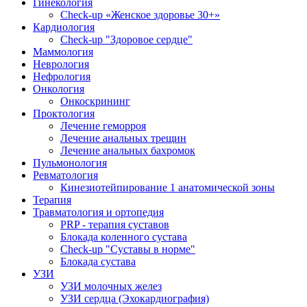
Гинекология
Check-up «Женское здоровье 30+»
Кардиология
Check-up "Здоровое сердце"
Маммология
Неврология
Нефрология
Онкология
Онкоскрининг
Проктология
Лечение геморроя
Лечение анальных трещин
Лечение анальных бахромок
Пульмонология
Ревматология
Кинезиотейпирование 1 анатомической зоны
Терапия
Травматология и ортопедия
PRP - терапия суставов
Блокада коленного сустава
Check-up "Суставы в норме"
Блокада сустава
УЗИ
УЗИ молочных желез
УЗИ сердца (Эхокардиография)