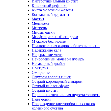
Интерстициальный цистит
Кислотный рефлюкс
Киста молочной железы
Контактный дерматит
Мастит
Меланома
Мигрень
Миома матки
Миофасциальный синдром
Мужское бесплодие
Неалкогольная жировая болезнь печени
Недержание кала
Недержание мочи
Нейрогенный мочевой пузырь
Несахарный диабет
Ноктурия
Ожирение
Опухоли головы и шеи
Острый коронарный синдром
Острый пиелонефрит
Острый цистит
Первичная яичниковая недостаточность
Пневмония
Повреждение крестообразных связок
коленного сустава