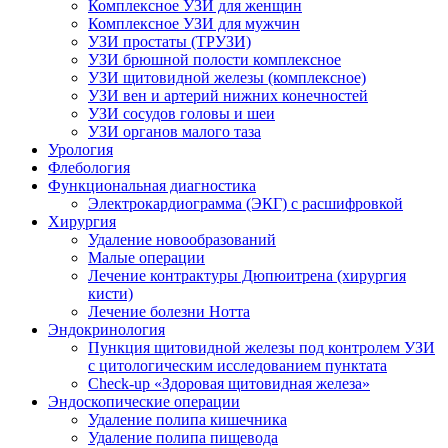
Комплексное УЗИ для женщин
Комплексное УЗИ для мужчин
УЗИ простаты (ТРУЗИ)
УЗИ брюшной полости комплексное
УЗИ щитовидной железы (комплексное)
УЗИ вен и артерий нижних конечностей
УЗИ сосудов головы и шеи
УЗИ органов малого таза
Урология
Флебология
Функциональная диагностика
Электрокардиограмма (ЭКГ) с расшифровкой
Хирургия
Удаление новообразований
Малые операции
Лечение контрактуры Дюпюитрена (хирургия
кисти)
Лечение болезни Нотта
Эндокринология
Пункция щитовидной железы под контролем УЗИ
с цитологическим исследованием пунктата
Check-up «Здоровая щитовидная железа»
Эндоскопические операции
Удаление полипа кишечника
Удаление полипа пищевода