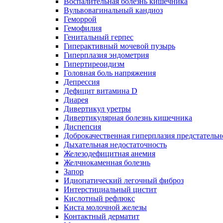
Воспалительная болезнь кишечника
Вульвовагинальный кандиоз
Геморрой
Гемофилия
Генитальный герпес
Гиперактивный мочевой пузырь
Гиперплазия эндометрия
Гипертиреоидизм
Головная боль напряжения
Депрессия
Дефицит витамина D
Диарея
Дивертикул уретры
Дивертикулярная болезнь кишечника
Диспепсия
Доброкачественная гиперплазия предстатель
Дыхательная недостаточность
Железодефицитная анемия
Желчнокаменная болезнь
Запор
Идиопатический легочный фиброз
Интерстициальный цистит
Кислотный рефлюкс
Киста молочной железы
Контактный дерматит