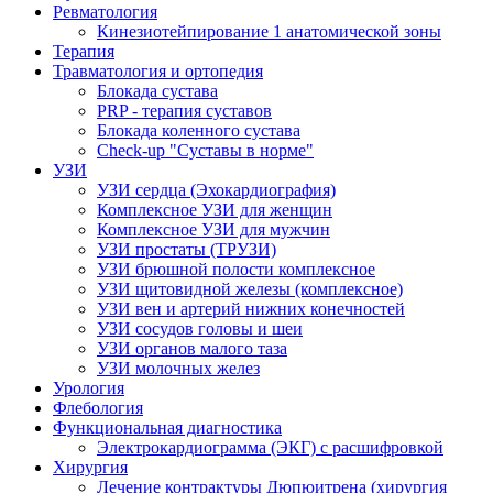
Ревматология
Кинезиотейпирование 1 анатомической зоны
Терапия
Травматология и ортопедия
Блокада сустава
PRP - терапия суставов
Блокада коленного сустава
Check-up "Суставы в норме"
УЗИ
УЗИ сердца (Эхокардиография)
Комплексное УЗИ для женщин
Комплексное УЗИ для мужчин
УЗИ простаты (ТРУЗИ)
УЗИ брюшной полости комплексное
УЗИ щитовидной железы (комплексное)
УЗИ вен и артерий нижних конечностей
УЗИ сосудов головы и шеи
УЗИ органов малого таза
УЗИ молочных желез
Урология
Флебология
Функциональная диагностика
Электрокардиограмма (ЭКГ) с расшифровкой
Хирургия
Лечение контрактуры Дюпюитрена (хирургия