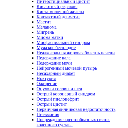
Интерстициальный цистит
Кислотный рефлюкс
Киста молочной железы
Контактный дерматит
Мастит
Меланома
Мигрень
Миома матки
Миофасциальный синдром
Мужское бесплодие
Неалкогольная жировая болезнь печени
Недержание кала
Недержание мочи
Нейрогенный мочевой пузырь
Несахарный диабет
Ноктурия
Ожирение
Опухоли головы и шеи
Острый коронарный синдром
Острый пиелонефрит
Острый цистит
Первичная яичниковая недостаточность
Пневмония
Повреждение крестообразных связок
коленного сустава