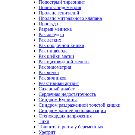
Подострый тиреоидит
Полипы эндометрия
Пролапс гениталий
Пролапс митрального клапана
Простуда
Разрыв мениска
Рак желудка
Рак легких
Рак ободочной кишки
Рак пищевода
Рак шейки матки
Рак щитовидной железы
Рак эндометрия
Рак яичка
Рак яичников
Реактивный артрит
Сахарный диабет
Сердечная недостаточность
Синдром Кушинга
Синдром раздраженной толстой кишки
Синдром ранней реполяризации
Стенокардия напряжения
Тики
Тошнота и рвота у беременных
Уретрит