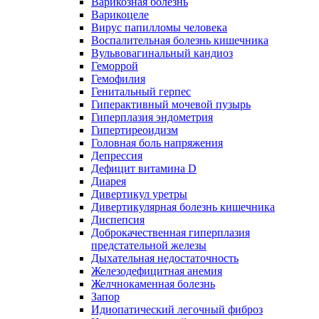
Варикозная болезнь
Варикоцеле
Вирус папилломы человека
Воспалительная болезнь кишечника
Вульвовагинальный кандиоз
Геморрой
Гемофилия
Генитальный герпес
Гиперактивный мочевой пузырь
Гиперплазия эндометрия
Гипертиреоидизм
Головная боль напряжения
Депрессия
Дефицит витамина D
Диарея
Дивертикул уретры
Дивертикулярная болезнь кишечника
Диспепсия
Доброкачественная гиперплазия
предстательной железы
Дыхательная недостаточность
Железодефицитная анемия
Желчнокаменная болезнь
Запор
Идиопатический легочный фиброз