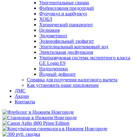
Урогенитальные свищи
Фибрилляция предсердий
Фурункул и карбункул
ХОБЛ
Хронический панкреатит
Целиакия
Эндометриоз
Эозинофильный эзофагит
Эпителиальный копчиковый ход
Эректильная дисфункция
Ультразвуковая система экспертного класса
GE Logiq E9
Надпоченики
Йодный дефицит
Справка для получения налогового вычета
Как установить наше приложение
ДМС
Акции
Контакты