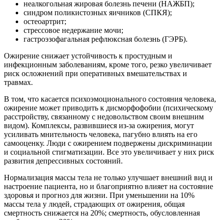
неалкогольная жировая болезнь печени (НАЖБП);
синдром поликистозных яичников (СПКЯ);
остеоартрит;
стрессовое недержание мочи;
гастроэзофагальная рефлюксная болезнь (ГЭРБ).
Ожирение снижает устойчивость к простудным и
инфекционным заболеваниям, кроме того, резко увеличивает
риск осложнений при оперативных вмешательствах и
травмах.
В том, что касается психоэмоционального состояния человека,
ожирение может приводить к дисморфофобии (психическому
расстройству, связанному с недовольством своим внешним
видом). Комплексы, развившиеся из-за ожирения, могут
усиливать мнительность человека, пагубно влиять на его
самооценку. Люди с ожирением подвержены дискриминации
и социальной стигматизации. Все это увеличивает у них риск
развития депрессивных состояний.
Нормализация массы тела не только улучшает внешний вид и
настроение пациента, но и благоприятно влияет на состояние
здоровья и прогноз для жизни. При уменьшении на 10%
массы тела у людей, страдающих от ожирения, общая
смертность снижается на 20%; смертность, обусловленная