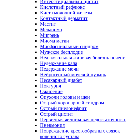
Интерстициальный цистит
Кислотный рефлюкс
Киста молочной железы
Контактный дерматит
Мастит
Меланома
Мигрень
Миома матки
Миофасциальный синдром
Мужское бесплодие
Неалкогольная жировая болезнь печени
Недержание кала
Недержание мочи
Нейрогенный мочевой пузырь
Несахарный диабет
Ноктурия
Ожирение
Опухоли головы и шеи
Острый коронарный синдром
Острый пиелонефрит
Острый цистит
Первичная яичниковая недостаточность
Пневмония
Повреждение крестообразных связок
коленного сустава