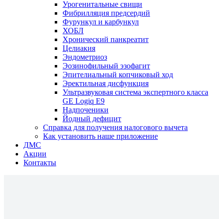
Урогенитальные свищи
Фибрилляция предсердий
Фурункул и карбункул
ХОБЛ
Хронический панкреатит
Целиакия
Эндометриоз
Эозинофильный эзофагит
Эпителиальный копчиковый ход
Эректильная дисфункция
Ультразвуковая система экспертного класса
GE Logiq E9
Надпоченики
Йодный дефицит
Справка для получения налогового вычета
Как установить наше приложение
ДМС
Акции
Контакты