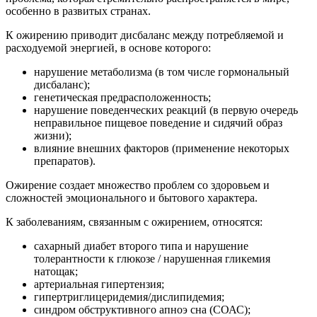
особенно в развитых странах.
К ожирению приводит дисбаланс между потребляемой и
расходуемой энергией, в основе которого:
нарушение метаболизма (в том числе гормональный
дисбаланс);
генетическая предрасположенность;
нарушение поведенческих реакций (в первую очередь
неправильное пищевое поведение и сидячий образ
жизни);
влияние внешних факторов (применение некоторых
препаратов).
Ожирение создает множество проблем со здоровьем и
сложностей эмоционального и бытового характера.
К заболеваниям, связанным с ожирением, относятся:
сахарный диабет второго типа и нарушение
толерантности к глюкозе / нарушенная гликемия
натощак;
артериальная гипертензия;
гипертриглицеридемия/дислипидемия;
синдром обструктивного апноэ сна (СОАС);