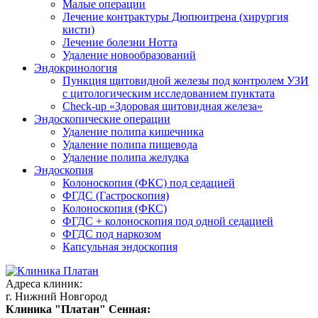
Малые операции
Лечение контрактуры Дюпюитрена (хирургия
кисти)
Лечение болезни Нотта
Удаление новообразований
Эндокринология
Пункция щитовидной железы под контролем УЗИ
с цитологическим исследованием пунктата
Check-up «Здоровая щитовидная железа»
Эндоскопические операции
Удаление полипа кишечника
Удаление полипа пищевода
Удаление полипа желудка
Эндоскопия
Колоноскопия (ФКС) под седацией
ФГДС (Гастроскопия)
Колоноскопия (ФКС)
ФГДС + колоноскопия под одной седацией
ФГДС под наркозом
Капсульная эндоскопия
Адреса клиник:
г. Нижний Новгород
Клиника "Платан" Сенная: