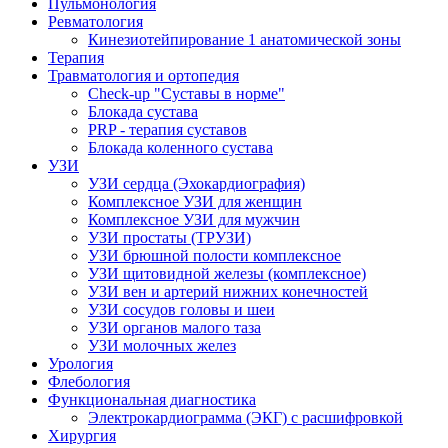
Пульмонология
Ревматология
Кинезиотейпирование 1 анатомической зоны
Терапия
Травматология и ортопедия
Check-up "Суставы в норме"
Блокада сустава
PRP - терапия суставов
Блокада коленного сустава
УЗИ
УЗИ сердца (Эхокардиография)
Комплексное УЗИ для женщин
Комплексное УЗИ для мужчин
УЗИ простаты (ТРУЗИ)
УЗИ брюшной полости комплексное
УЗИ щитовидной железы (комплексное)
УЗИ вен и артерий нижних конечностей
УЗИ сосудов головы и шеи
УЗИ органов малого таза
УЗИ молочных желез
Урология
Флебология
Функциональная диагностика
Электрокардиограмма (ЭКГ) с расшифровкой
Хирургия