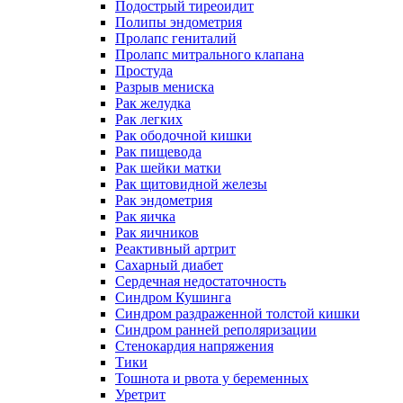
Подострый тиреоидит
Полипы эндометрия
Пролапс гениталий
Пролапс митрального клапана
Простуда
Разрыв мениска
Рак желудка
Рак легких
Рак ободочной кишки
Рак пищевода
Рак шейки матки
Рак щитовидной железы
Рак эндометрия
Рак яичка
Рак яичников
Реактивный артрит
Сахарный диабет
Сердечная недостаточность
Синдром Кушинга
Синдром раздраженной толстой кишки
Синдром ранней реполяризации
Стенокардия напряжения
Тики
Тошнота и рвота у беременных
Уретрит