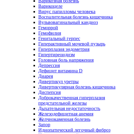
Варикозная болезнь
Варикоцеле
Вирус папилломы человека
Воспалительная болезнь кишечника
Вульвовагинальный кандиоз
Геморрой
Гемофилия
Генитальный герпес
Гиперактивный мочевой пузырь
Гиперплазия эндометрия
Гипертиреоидизм
Головная боль напряжения
Депрессия
Дефицит витамина D
Диарея
Дивертикул уретры
Дивертикулярная болезнь кишечника
Диспепсия
Доброкачественная гиперплазия
предстательной железы
Дыхательная недостаточность
Железодефицитная анемия
Желчнокаменная болезнь
Запор
Идиопатический легочный фиброз