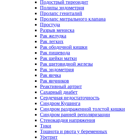
Подострый тиреоидит
Полипы эндометрия
Пролапс гениталий
Пролапс митрального клапана
Простуда
Разрыв мениска
Рак желудка
Рак легких
Рак ободочной кишки
Рак пищевода
Рак шейки матки
Рак щитовидной железы
Рак эндометрия
Рак яичка
Рак яичников
Реактивный артрит
Сахарный диабет
Сердечная недостаточность
Синдром Кушинга
Синдром раздраженной толстой кишки
Синдром ранней реполяризации
Стенокардия напряжения
Тики
Тошнота и рвота у беременных
Уретрит