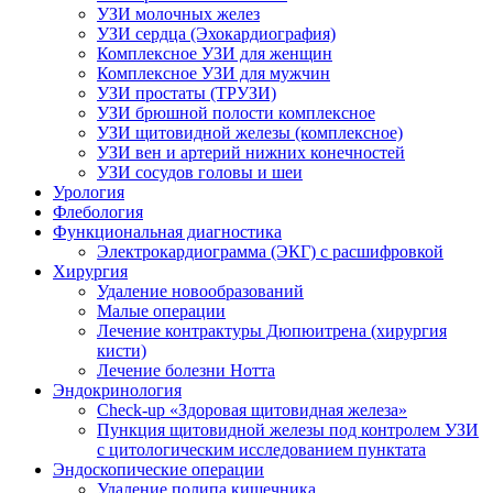
УЗИ молочных желез
УЗИ сердца (Эхокардиография)
Комплексное УЗИ для женщин
Комплексное УЗИ для мужчин
УЗИ простаты (ТРУЗИ)
УЗИ брюшной полости комплексное
УЗИ щитовидной железы (комплексное)
УЗИ вен и артерий нижних конечностей
УЗИ сосудов головы и шеи
Урология
Флебология
Функциональная диагностика
Электрокардиограмма (ЭКГ) с расшифровкой
Хирургия
Удаление новообразований
Малые операции
Лечение контрактуры Дюпюитрена (хирургия
кисти)
Лечение болезни Нотта
Эндокринология
Check-up «Здоровая щитовидная железа»
Пункция щитовидной железы под контролем УЗИ
с цитологическим исследованием пунктата
Эндоскопические операции
Удаление полипа кишечника