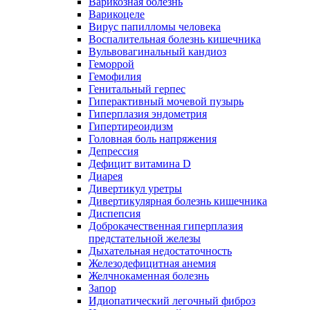
Варикозная болезнь
Варикоцеле
Вирус папилломы человека
Воспалительная болезнь кишечника
Вульвовагинальный кандиоз
Геморрой
Гемофилия
Генитальный герпес
Гиперактивный мочевой пузырь
Гиперплазия эндометрия
Гипертиреоидизм
Головная боль напряжения
Депрессия
Дефицит витамина D
Диарея
Дивертикул уретры
Дивертикулярная болезнь кишечника
Диспепсия
Доброкачественная гиперплазия
предстательной железы
Дыхательная недостаточность
Железодефицитная анемия
Желчнокаменная болезнь
Запор
Идиопатический легочный фиброз