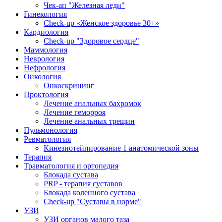
Чек-ап "Железная леди"
Гинекология
Check-up «Женское здоровье 30+»
Кардиология
Check-up "Здоровое сердце"
Маммология
Неврология
Нефрология
Онкология
Онкоскрининг
Проктология
Лечение анальных бахромок
Лечение геморроя
Лечение анальных трещин
Пульмонология
Ревматология
Кинезиотейпирование 1 анатомической зоны
Терапия
Травматология и ортопедия
Блокада сустава
PRP - терапия суставов
Блокада коленного сустава
Check-up "Суставы в норме"
УЗИ
УЗИ органов малого таза