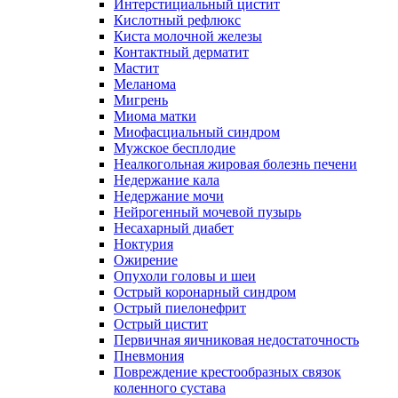
Интерстициальный цистит
Кислотный рефлюкс
Киста молочной железы
Контактный дерматит
Мастит
Меланома
Мигрень
Миома матки
Миофасциальный синдром
Мужское бесплодие
Неалкогольная жировая болезнь печени
Недержание кала
Недержание мочи
Нейрогенный мочевой пузырь
Несахарный диабет
Ноктурия
Ожирение
Опухоли головы и шеи
Острый коронарный синдром
Острый пиелонефрит
Острый цистит
Первичная яичниковая недостаточность
Пневмония
Повреждение крестообразных связок
коленного сустава