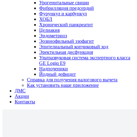
Урогенитальные свищи
Фибрилляция предсердий
Фурункул и карбункул
ХОБЛ
Хронический панкреатит
Целиакия
Эндометриоз
Эозинофильный эзофагит
Эпителиальный копчиковый ход
Эректильная дисфункция
Ультразвуковая система экспертного класса
GE Logiq E9
Надпоченики
Йодный дефицит
Справка для получения налогового вычета
Как установить наше приложение
ДМС
Акции
Контакты