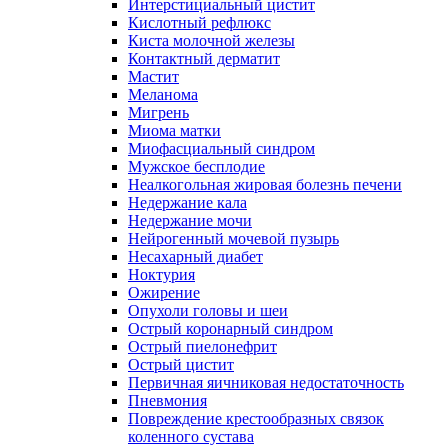
Интерстициальный цистит
Кислотный рефлюкс
Киста молочной железы
Контактный дерматит
Мастит
Меланома
Мигрень
Миома матки
Миофасциальный синдром
Мужское бесплодие
Неалкогольная жировая болезнь печени
Недержание кала
Недержание мочи
Нейрогенный мочевой пузырь
Несахарный диабет
Ноктурия
Ожирение
Опухоли головы и шеи
Острый коронарный синдром
Острый пиелонефрит
Острый цистит
Первичная яичниковая недостаточность
Пневмония
Повреждение крестообразных связок
коленного сустава