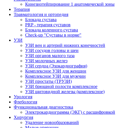
Кинезиотейпирование 1 анатомической зоны
Терапия
Травматология и ортопедия
Блокада сустава
PRP - терапия суставов
Блокада коленного сустава
Check-up "Суставы в норме"
УЗИ
УЗИ вен и артерий нижних конечностей
УЗИ сосудов головы и шеи
УЗИ органов малого таза
УЗИ молочных желез
УЗИ сердца (Эхокардиография)
Комплексное УЗИ для женщин
Комплексное УЗИ для мужчин
УЗИ простаты (ТРУЗИ)
УЗИ брюшной полости комплексное
УЗИ щитовидной железы (комплексное)
Урология
Флебология
Функциональная диагностика
Электрокардиограмма (ЭКГ) с расшифровкой
Хирургия
Удаление новообразований
Малые операции