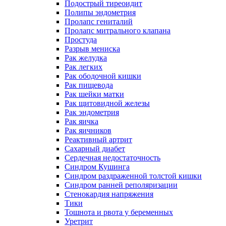
Подострый тиреоидит
Полипы эндометрия
Пролапс гениталий
Пролапс митрального клапана
Простуда
Разрыв мениска
Рак желудка
Рак легких
Рак ободочной кишки
Рак пищевода
Рак шейки матки
Рак щитовидной железы
Рак эндометрия
Рак яичка
Рак яичников
Реактивный артрит
Сахарный диабет
Сердечная недостаточность
Синдром Кушинга
Синдром раздраженной толстой кишки
Синдром ранней реполяризации
Стенокардия напряжения
Тики
Тошнота и рвота у беременных
Уретрит