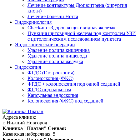
Лечение контрактуры Дюпюитрена (хирургия
кисти)
Лечение болезни Нотта
Эндокринология
Check-up «Здоровая щитовидная железа»
Пункция щитовидной железы под контролем УЗИ
с цитологическим исследованием пунктата
Эндоскопические операции
Удаление полипа кишечника
Удаление полипа пищевода
Удаление полипа желудка
Эндоскопия
ФГДС (Гастроскопия)
Колоноскопия (ФКС)
ФГДС + колоноскопия под одной седацией
ФГДС под наркозом
Капсульная эндоскопия
Колоноскопия (ФКС) под седацией
Адреса клиник:
г. Нижний Новгород
Клиника "Платан" Сенная:
Казанская набережная, 5
Клиника "Платан" Родионова: