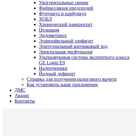
Урогенитальные свищи
Фибрилляция предсердий
Фурункул и карбункул
ХОБЛ
Хронический панкреатит
Целиакия
Эндометриоз
Эозинофильный эзофагит
Эпителиальный копчиковый ход
Эректильная дисфункция
Ультразвуковая система экспертного класса
GE Logiq E9
Надпоченики
Йодный дефицит
Справка для получения налогового вычета
Как установить наше приложение
ДМС
Акции
Контакты