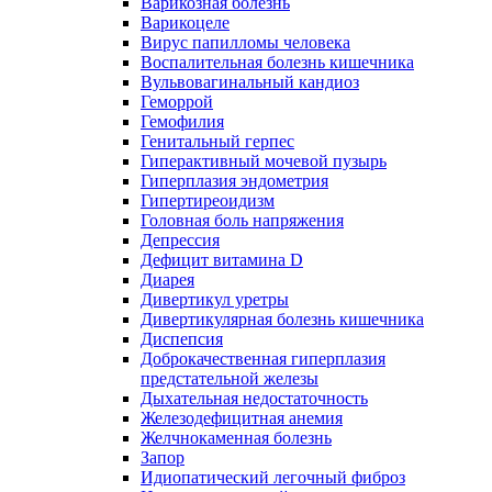
Варикозная болезнь
Варикоцеле
Вирус папилломы человека
Воспалительная болезнь кишечника
Вульвовагинальный кандиоз
Геморрой
Гемофилия
Генитальный герпес
Гиперактивный мочевой пузырь
Гиперплазия эндометрия
Гипертиреоидизм
Головная боль напряжения
Депрессия
Дефицит витамина D
Диарея
Дивертикул уретры
Дивертикулярная болезнь кишечника
Диспепсия
Доброкачественная гиперплазия
предстательной железы
Дыхательная недостаточность
Железодефицитная анемия
Желчнокаменная болезнь
Запор
Идиопатический легочный фиброз