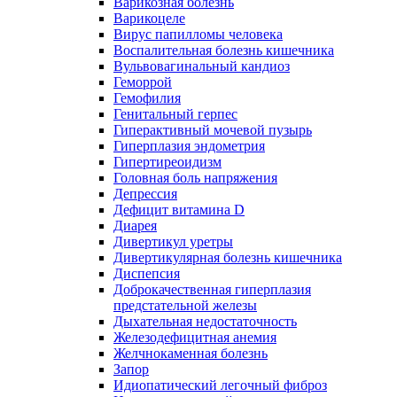
Варикозная болезнь
Варикоцеле
Вирус папилломы человека
Воспалительная болезнь кишечника
Вульвовагинальный кандиоз
Геморрой
Гемофилия
Генитальный герпес
Гиперактивный мочевой пузырь
Гиперплазия эндометрия
Гипертиреоидизм
Головная боль напряжения
Депрессия
Дефицит витамина D
Диарея
Дивертикул уретры
Дивертикулярная болезнь кишечника
Диспепсия
Доброкачественная гиперплазия
предстательной железы
Дыхательная недостаточность
Железодефицитная анемия
Желчнокаменная болезнь
Запор
Идиопатический легочный фиброз