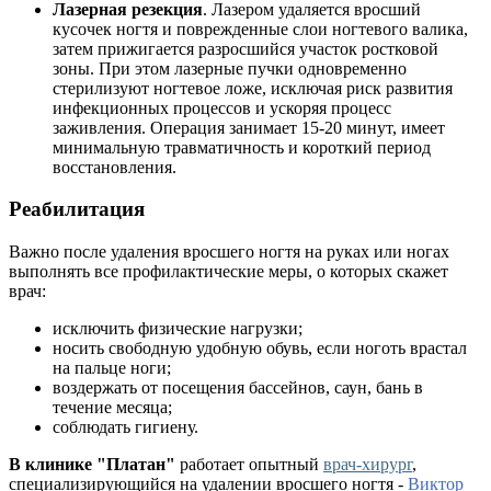
Лазерная резекция
. Лазером удаляется вросший
кусочек ногтя и поврежденные слои ногтевого валика,
затем прижигается разросшийся участок ростковой
зоны. При этом лазерные пучки одновременно
стерилизуют ногтевое ложе, исключая риск развития
инфекционных процессов и ускоряя процесс
заживления. Операция занимает 15-20 минут, имеет
минимальную травматичность и короткий период
восстановления.
Реабилитация
Важно после удаления вросшего ногтя на руках или ногах
выполнять все профилактические меры, о которых скажет
врач:
исключить физические нагрузки;
носить свободную удобную обувь, если ноготь врастал
на пальце ноги;
воздержать от посещения бассейнов, саун, бань в
течение месяца;
соблюдать гигиену.
В клинике "Платан"
работает опытный
врач-хирург
,
специализирующийся на удалении вросшего ногтя -
Виктор