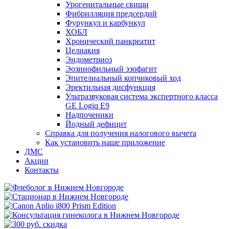
Урогенитальные свищи
Фибрилляция предсердий
Фурункул и карбункул
ХОБЛ
Хронический панкреатит
Целиакия
Эндометриоз
Эозинофильный эзофагит
Эпителиальный копчиковый ход
Эректильная дисфункция
Ультразвуковая система экспертного класса
GE Logiq E9
Надпоченики
Йодный дефицит
Справка для получения налогового вычета
Как установить наше приложение
ДМС
Акции
Контакты