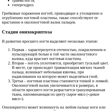
травма ногтя;
гипергидроз.
Грибковые поражения ногтей, приводящие к утолщению и
огрублению ногтевой пластины, также способствуют ее
врастанию в околоногтевой валик пальцев.
Стадии онихокриптоза
В развитии вросшего ногтя выделяют несколько этапов:
Первая – характеризуется отечностью, покраснением и
пульсирующей болью в той части околоногтевого
валика, куда врастает ногтевая пластина.
Вторая – ноготь уплотняется, приобретает тусклый цвет.
В месте, где происходит травматизация мягких тканей
пальца, возникает небольшая язвочка, при
надавливании на которую может выделяться гной.
Третья – ногтевая пластина становится тонкой и ломкой.
Околоногтевой валик увеличивается в размерах, в
области вросшего ногтя разрастается гранулированная
ткань, напоминающая по цвету сырое мясо («дикое
мясо»).
Онихокриптоз может возникнуть на любом пальце ноги или