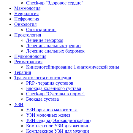
Check-up "Здоровое сердце"
Маммология
Неврология
Нефрология
Онкология
Онкоскрининг
Проктология
Лечение геморроя
Лечение анальных трещин
Лечение анальных бахромок
Пульмонология
Ревматология
Кинезиотейпирование 1 анатомической зоны
Терапия
Травматология и ортопедия
PRP - терапия суставов
Блокада коленного сустава
Check-up "Суставы в норме"
Блокада сустава
УЗИ
УЗИ органов малого таза
УЗИ молочных желез
УЗИ сердца (Эхокардиография)
Комплексное УЗИ для женщин
Комплексное УЗИ для мужчин