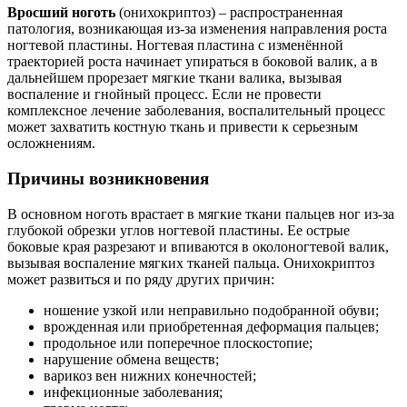
Вросший ноготь
(онихокриптоз) – распространенная
патология, возникающая из-за изменения направления роста
ногтевой пластины. Ногтевая пластина с изменённой
траекторией роста начинает упираться в боковой валик, а в
дальнейшем прорезает мягкие ткани валика, вызывая
воспаление и гнойный процесс. Если не провести
комплексное лечение заболевания, воспалительный процесс
может захватить костную ткань и привести к серьезным
осложнениям.
Причины возникновения
В основном ноготь врастает в мягкие ткани пальцев ног из-за
глубокой обрезки углов ногтевой пластины. Ее острые
боковые края разрезают и впиваются в околоногтевой валик,
вызывая воспаление мягких тканей пальца. Онихокриптоз
может развиться и по ряду других причин:
ношение узкой или неправильно подобранной обуви;
врожденная или приобретенная деформация пальцев;
продольное или поперечное плоскостопие;
нарушение обмена веществ;
варикоз вен нижних конечностей;
инфекционные заболевания;