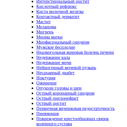
Интерстициальный цистит
Кислотный рефлюкс
Киста молочной железы
Контактный дерматит
Мастит
Меланома
Мигрень
Миома матки
Миофасциальный синдром
Мужское бесплодие
Неалкогольная жировая болезнь печени
Недержание кала
Недержание мочи
Нейрогенный мочевой пузырь
Несахарный диабет
Ноктурия
Ожирение
Опухоли головы и шеи
Острый коронарный синдром
Острый пиелонефрит
Острый цистит
Первичная яичниковая недостаточность
Пневмония
Повреждение крестообразных связок
коленного сустава