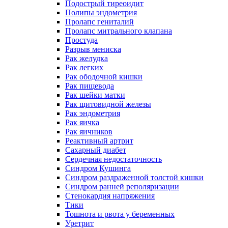
Подострый тиреоидит
Полипы эндометрия
Пролапс гениталий
Пролапс митрального клапана
Простуда
Разрыв мениска
Рак желудка
Рак легких
Рак ободочной кишки
Рак пищевода
Рак шейки матки
Рак щитовидной железы
Рак эндометрия
Рак яичка
Рак яичников
Реактивный артрит
Сахарный диабет
Сердечная недостаточность
Синдром Кушинга
Синдром раздраженной толстой кишки
Синдром ранней реполяризации
Стенокардия напряжения
Тики
Тошнота и рвота у беременных
Уретрит