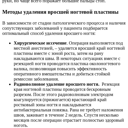
руки, но чаще всего поражает большие пальцы стоп.
Методы удаления вросшей ногтевой пластины
В зависимости от стадии патологического процесса и наличия
сопутствующих заболеваний у пациента подбирается
оптимальный способ удаления вросшего ногтя:
Хирургическое иссечение
. Операция выполняется под
местной анестезией, – удаляется вросший край ногтевой
пластины вместе с зоной роста, затем на рану
накладываются швы. В некоторых ситуациях вместе с
резекцией ногтя проводится пластика околоногтевого
валика, позволяющая повысить эффективность
оперативного вмешательства и добиться стойкой
ремиссии заболевания.
Радиоволновое удаление вросшего ногтя.
Резекция
края ногтевой пластины проводится бескровным
разрезом. После этого радиоволновым электродом
коагулируется (прижигается) врастающий край
ростковый зоны ногтя и накладывается
антибактериальная повязка. Рана не требует наложения
швов, заживает в течение 2 недель. Спустя несколько
месяцев после операции отрастает полностью здоровый
ноготь.