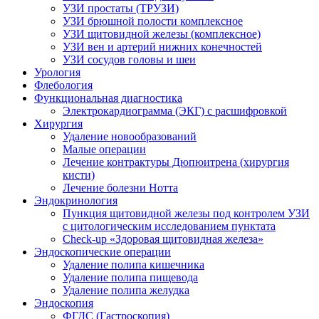
УЗИ простаты (ТРУЗИ)
УЗИ брюшной полости комплексное
УЗИ щитовидной железы (комплексное)
УЗИ вен и артерий нижних конечностей
УЗИ сосудов головы и шеи
Урология
Флебология
Функциональная диагностика
Электрокардиограмма (ЭКГ) с расшифровкой
Хирургия
Удаление новообразований
Малые операции
Лечение контрактуры Дюпюитрена (хирургия
кисти)
Лечение болезни Нотта
Эндокринология
Пункция щитовидной железы под контролем УЗИ
с цитологическим исследованием пунктата
Check-up «Здоровая щитовидная железа»
Эндоскопические операции
Удаление полипа кишечника
Удаление полипа пищевода
Удаление полипа желудка
Эндоскопия
ФГДС (Гастроскопия)