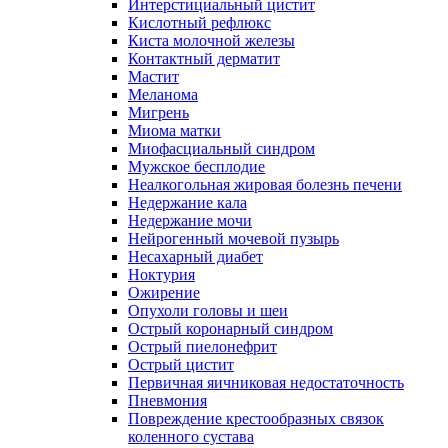
Интерстициальный цистит
Кислотный рефлюкс
Киста молочной железы
Контактный дерматит
Мастит
Меланома
Мигрень
Миома матки
Миофасциальный синдром
Мужское бесплодие
Неалкогольная жировая болезнь печени
Недержание кала
Недержание мочи
Нейрогенный мочевой пузырь
Несахарный диабет
Ноктурия
Ожирение
Опухоли головы и шеи
Острый коронарный синдром
Острый пиелонефрит
Острый цистит
Первичная яичниковая недостаточность
Пневмония
Повреждение крестообразных связок
коленного сустава