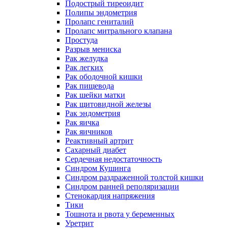
Подострый тиреоидит
Полипы эндометрия
Пролапс гениталий
Пролапс митрального клапана
Простуда
Разрыв мениска
Рак желудка
Рак легких
Рак ободочной кишки
Рак пищевода
Рак шейки матки
Рак щитовидной железы
Рак эндометрия
Рак яичка
Рак яичников
Реактивный артрит
Сахарный диабет
Сердечная недостаточность
Синдром Кушинга
Синдром раздраженной толстой кишки
Синдром ранней реполяризации
Стенокардия напряжения
Тики
Тошнота и рвота у беременных
Уретрит