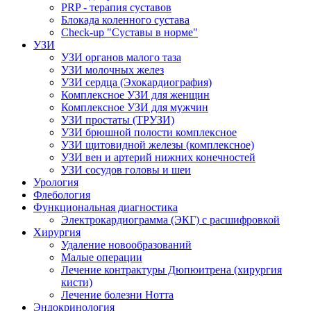
PRP - терапия суставов
Блокада коленного сустава
Check-up "Суставы в норме"
УЗИ
УЗИ органов малого таза
УЗИ молочных желез
УЗИ сердца (Эхокардиография)
Комплексное УЗИ для женщин
Комплексное УЗИ для мужчин
УЗИ простаты (ТРУЗИ)
УЗИ брюшной полости комплексное
УЗИ щитовидной железы (комплексное)
УЗИ вен и артерий нижних конечностей
УЗИ сосудов головы и шеи
Урология
Флебология
Функциональная диагностика
Электрокардиограмма (ЭКГ) с расшифровкой
Хирургия
Удаление новообразований
Малые операции
Лечение контрактуры Дюпюитрена (хирургия
кисти)
Лечение болезни Нотта
Эндокринология