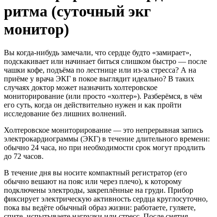
ритма (суточный экг
монитор)
Вы когда-нибудь замечали, что сердце будто «замирает»,
подскакивает или начинает биться слишком быстро — после
чашки кофе, подъёма по лестнице или из-за стресса? А на
приёме у врача ЭКГ в покое выглядит идеально? В таких
случаях доктор может назначить холтеровское
мониторирование (или просто «холтер»). Разберёмся, в чём
его суть, когда он действительно нужен и как пройти
исследование без лишних волнений.
Холтеровское мониторирование — это непрерывная запись
электрокардиограммы (ЭКГ) в течение длительного времени:
обычно 24 часа, но при необходимости срок могут продлить
до 72 часов.
В течение дня вы носите компактный регистратор (его
обычно вешают на пояс или через плечо), к которому
подключены электроды, закреплённые на груди. Прибор
фиксирует электрическую активность сердца круглосуточно,
пока вы ведёте обычный образ жизни: работаете, гуляете,
спите, испытываете нагрузки или стресс. После снятия