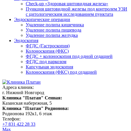
Check-up «Здоровая щитовидная железа»
Пункция щитовидной железы под контролем УЗИ
с цитологическим исследованием пунктата
Эндоскопические операции
Удаление полипа кишечника
Удаление полипа пищевода
Удаление полипа желудка
Эндоскопия
ФГДС (Гастроскопия)
Колоноскопия (ФКС)
ФГДС + колоноскопия под одной седацией
ФГДС под наркозом
Капсульная эндоскопия
Колоноскопия (ФКС) под седацией
Адреса клиник:
г. Нижний Новгород
Клиника "Платан" Сенная:
Казанская набережная, 5
Клиника "Платан" Родионова:
Родионова 192к1, 6 этаж
Телефон:
+7 831 422 28 33
Max