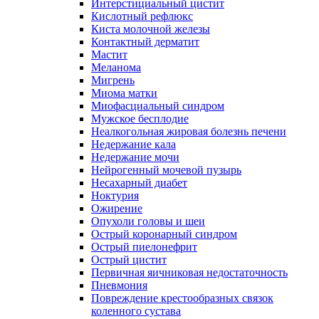
Интерстициальный цистит
Кислотный рефлюкс
Киста молочной железы
Контактный дерматит
Мастит
Меланома
Мигрень
Миома матки
Миофасциальный синдром
Мужское бесплодие
Неалкогольная жировая болезнь печени
Недержание кала
Недержание мочи
Нейрогенный мочевой пузырь
Несахарный диабет
Ноктурия
Ожирение
Опухоли головы и шеи
Острый коронарный синдром
Острый пиелонефрит
Острый цистит
Первичная яичниковая недостаточность
Пневмония
Повреждение крестообразных связок
коленного сустава