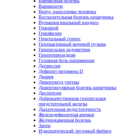
Варикозная болезнь
Варикоцеле
Вирус папилломы человека
Воспалительная болезнь кишечника
Вульвовагинальный кандиоз
Геморрой
Гемофилия
Генитальный герпес
Гиперактивный мочевой пузырь
Гиперплазия эндометрия
Гипертиреоидизм
Головная боль напряжения
Депрессия
Дефицит витамина D
Диарея
Дивертикул уретры
Дивертикулярная болезнь кишечника
Диспепсия
Доброкачественная гиперплазия
предстательной железы
Дыхательная недостаточность
Железодефицитная анемия
Желчнокаменная болезнь
Запор
Идиопатический легочный фиброз