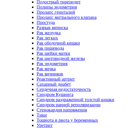
Подострый тиреоидит
Полипы эндометрия
Пролапс гениталий
Пролапс митрального клапана
Простуда
Разрыв мениска
Рак желудка
Рак легких
Рак ободочной кишки
Рак пищевода
Рак шейки матки
Рак щитовидной железы
Рак эндометрия
Рак яичка
Рак яичников
Реактивный артрит
Сахарный диабет
Сердечная недостаточность
Синдром Кушинга
Синдром раздраженной толстой кишки
Синдром ранней реполяризации
Стенокардия напряжения
Тики
Тошнота и рвота у беременных
Уретрит