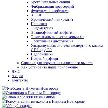
Урогенитальные свищи
Фибрилляция предсердий
Фурункул и карбункул
ХОБЛ
Хронический панкреатит
Целиакия
Эндометриоз
Эозинофильный эзофагит
Эпителиальный копчиковый ход
Эректильная дисфункция
Ультразвуковая система экспертного класса
GE Logiq E9
Надпоченики
Йодный дефицит
Справка для получения налогового вычета
Как установить наше приложение
ДМС
Акции
Контакты