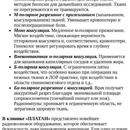
методом биопсии для дальнейших исследований. Ткани
не перегреваются и не травмируются.
М-полярное разрезание с прижиганием
(запаиванием,
коагулированием) тканей. Уменьшает кровопотерю и
послеоперационные боли.
Моно коагуляция.
Медленное м-полярное прижигание.
Мягкое воздействие, снижающее вероятность
отторжения коагулянта и, соответственно, кровопотери.
Гинеколог может регулировать время и глубину
воздействия.
Внеконтактная м-полярная коагуляция.
Применяется
для запаивания капиллярных сосудов и удаления жира.
Б-полярная коагуляция
. С ограничением пятна
воздействия, что особенно важно при операциях на
нежных тканях в ЛОР практике, при воздействии в
области спинномозгового отдела и т.д..
Би-полярное разрезание с коагуляцией
. Врач получает
аккуратный разрез благодаря минимальной площади
соприкосновения (тончайший пинцет или нож).
Радиоимпульс проникает в ограниченную область, не
затрагивая здоровую ткань.
В клинике «ПЛАТАН»
представлено новейшее
радиоволновое оборудование, которое обеспечивает
безопасность даже нерожавшим женщинам. Еще одно условие