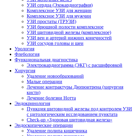
УЗИ сердца (Эхокардиография)
Комплексное УЗИ для женщин
Комплексное УЗИ для мужчин
УЗИ простаты (ТРУЗИ)
УЗИ брюшной полости комплексное
УЗИ щитовидной железы (комплексное)
УЗИ вен и артерий нижних конечностей
УЗИ сосудов головы и шеи
Урология
Флебология
Функциональная диагностика
Электрокардиограмма (ЭКГ) с расшифровкой
Хирургия
Удаление новообразований
Малые операции
Лечение контрактуры Дюпюитрена (хирургия
кисти)
Лечение болезни Нотта
Эндокринология
Пункция щитовидной железы под контролем УЗИ
с цитологическим исследованием пунктата
Check-up «Здоровая щитовидная железа»
Эндоскопические операции
Удаление полипа кишечника