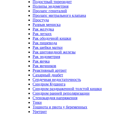
Подострый тиреоидит
Полипы эндометрия
Пролапс гениталий
Пролапс митрального клапана
Простуда
Разрыв мениска
Рак желудка
Рак легких
Рак ободочной кишки
Рак пищевода
Рак шейки матки
Рак щитовидной железы
Рак эндометрия
Рак яичка
Рак яичников
Реактивный артрит
Сахарный диабет
Сердечная недостаточность
Синдром Кушинга
Синдром раздраженной толстой кишки
Синдром ранней реполяризации
Стенокардия напряжения
Тики
Тошнота и рвота у беременных
Уретрит