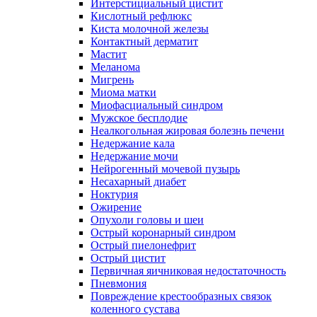
Интерстициальный цистит
Кислотный рефлюкс
Киста молочной железы
Контактный дерматит
Мастит
Меланома
Мигрень
Миома матки
Миофасциальный синдром
Мужское бесплодие
Неалкогольная жировая болезнь печени
Недержание кала
Недержание мочи
Нейрогенный мочевой пузырь
Несахарный диабет
Ноктурия
Ожирение
Опухоли головы и шеи
Острый коронарный синдром
Острый пиелонефрит
Острый цистит
Первичная яичниковая недостаточность
Пневмония
Повреждение крестообразных связок
коленного сустава