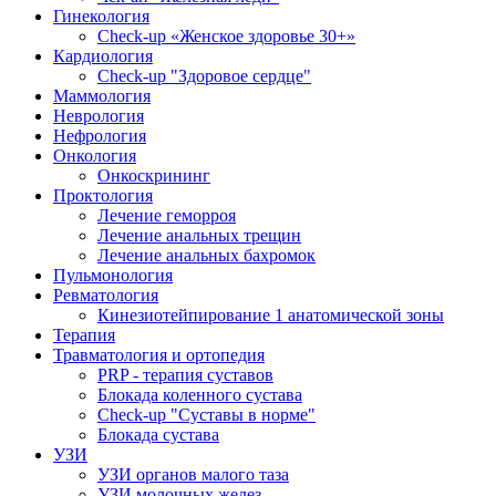
Гинекология
Check-up «Женское здоровье 30+»
Кардиология
Check-up "Здоровое сердце"
Маммология
Неврология
Нефрология
Онкология
Онкоскрининг
Проктология
Лечение геморроя
Лечение анальных трещин
Лечение анальных бахромок
Пульмонология
Ревматология
Кинезиотейпирование 1 анатомической зоны
Терапия
Травматология и ортопедия
PRP - терапия суставов
Блокада коленного сустава
Check-up "Суставы в норме"
Блокада сустава
УЗИ
УЗИ органов малого таза
УЗИ молочных желез