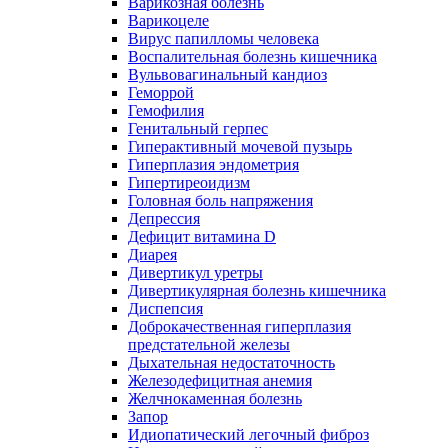
Варикозная болезнь
Варикоцеле
Вирус папилломы человека
Воспалительная болезнь кишечника
Вульвовагинальный кандиоз
Геморрой
Гемофилия
Генитальный герпес
Гиперактивный мочевой пузырь
Гиперплазия эндометрия
Гипертиреоидизм
Головная боль напряжения
Депрессия
Дефицит витамина D
Диарея
Дивертикул уретры
Дивертикулярная болезнь кишечника
Диспепсия
Доброкачественная гиперплазия
предстательной железы
Дыхательная недостаточность
Железодефицитная анемия
Желчнокаменная болезнь
Запор
Идиопатический легочный фиброз