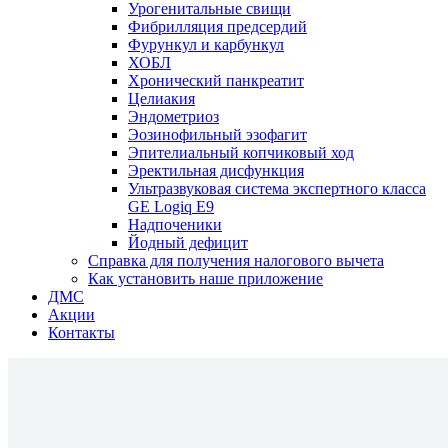
Урогенитальные свищи
Фибрилляция предсердий
Фурункул и карбункул
ХОБЛ
Хронический панкреатит
Целиакия
Эндометриоз
Эозинофильный эзофагит
Эпителиальный копчиковый ход
Эректильная дисфункция
Ультразвуковая система экспертного класса
GE Logiq E9
Надпоченики
Йодный дефицит
Справка для получения налогового вычета
Как установить наше приложение
ДМС
Акции
Контакты