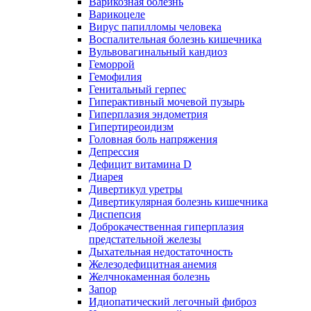
Варикозная болезнь
Варикоцеле
Вирус папилломы человека
Воспалительная болезнь кишечника
Вульвовагинальный кандиоз
Геморрой
Гемофилия
Генитальный герпес
Гиперактивный мочевой пузырь
Гиперплазия эндометрия
Гипертиреоидизм
Головная боль напряжения
Депрессия
Дефицит витамина D
Диарея
Дивертикул уретры
Дивертикулярная болезнь кишечника
Диспепсия
Доброкачественная гиперплазия
предстательной железы
Дыхательная недостаточность
Железодефицитная анемия
Желчнокаменная болезнь
Запор
Идиопатический легочный фиброз