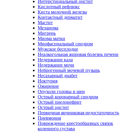
Интерстициальный цистит
Кислотный рефлюкс
Киста молочной железы
Контактный дерматит
Мастит
Меланома
Мигрень
Миома матки
Миофасциальный синдром
Мужское бесплодие
Неалкогольная жировая болезнь печени
Недержание кала
Недержание мочи
Нейрогенный мочевой пузырь
Несахарный диабет
Ноктурия
Ожирение
Опухоли головы и шеи
Острый коронарный синдром
Острый пиелонефрит
Острый цистит
Первичная яичниковая недостаточность
Пневмония
Повреждение крестообразных связок
коленного сустава