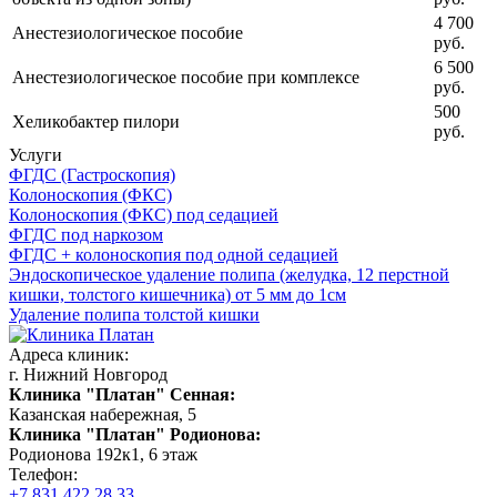
4 700
Анестезиологическое пособие
руб.
6 500
Анестезиологическое пособие при комплексе
руб.
500
Хеликобактер пилори
руб.
Услуги
ФГДС (Гастроскопия)
Колоноскопия (ФКС)
Колоноскопия (ФКС) под седацией
ФГДС под наркозом
ФГДС + колоноскопия под одной седацией
Эндоскопическое удаление полипа (желудка, 12 перстной
кишки, толстого кишечника) от 5 мм до 1см
Удаление полипа толстой кишки
Адреса клиник:
г. Нижний Новгород
Клиника "Платан" Сенная:
Казанская набережная, 5
Клиника "Платан" Родионова:
Родионова 192к1, 6 этаж
Телефон:
+7 831 422 28 33