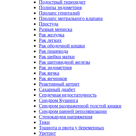
Подострый тиреоидит
Полипы эндометрия
Пролапс гениталий
Пролапс митрального клапана
Простуда
Разрыв мениска
Рак желудка
Рак легких
Рак ободочной кишки
Рак пищевода
Рак шейки матки
Рак щитовидной железы
Рак эндометрия
Рак яичка
Рак яичников
Реактивный артрит
Сахарный диабет
Сердечная недостаточность
Синдром Кушинга
Синдром раздраженной толстой кишки
Синдром ранней реполяризации
Стенокардия напряжения
Тики
Тошнота и рвота у беременных
Уретрит