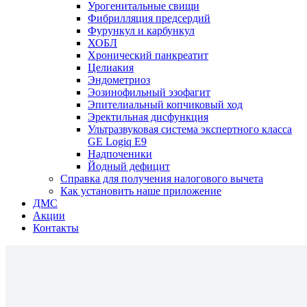
Урогенитальные свищи
Фибрилляция предсердий
Фурункул и карбункул
ХОБЛ
Хронический панкреатит
Целиакия
Эндометриоз
Эозинофильный эзофагит
Эпителиальный копчиковый ход
Эректильная дисфункция
Ультразвуковая система экспертного класса
GE Logiq E9
Надпоченики
Йодный дефицит
Справка для получения налогового вычета
Как установить наше приложение
ДМС
Акции
Контакты