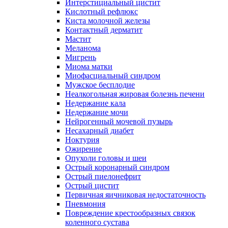
Интерстициальный цистит
Кислотный рефлюкс
Киста молочной железы
Контактный дерматит
Мастит
Меланома
Мигрень
Миома матки
Миофасциальный синдром
Мужское бесплодие
Неалкогольная жировая болезнь печени
Недержание кала
Недержание мочи
Нейрогенный мочевой пузырь
Несахарный диабет
Ноктурия
Ожирение
Опухоли головы и шеи
Острый коронарный синдром
Острый пиелонефрит
Острый цистит
Первичная яичниковая недостаточность
Пневмония
Повреждение крестообразных связок
коленного сустава