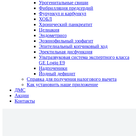
Урогенитальные свищи
Фибрилляция предсердий
Фурункул и карбункул
ХОБЛ
Хронический панкреатит
Целиакия
Эндометриоз
Эозинофильный эзофагит
Эпителиальный копчиковый ход
Эректильная дисфункция
Ультразвуковая система экспертного класса
GE Logiq E9
Надпоченики
Йодный дефицит
Справка для получения налогового вычета
Как установить наше приложение
ДМС
Акции
Контакты