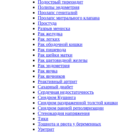
Подострый тиреоидит
Полипы эндометрия
Пролапс гениталий
Пролапс митрального клапана
Простуда
Разрыв мениска
Рак желудка
Рак легких
Рак ободочной кишки
Рак пищевода
Рак шейки матки
Рак щитовидной железы
Рак эндометрия
Рак яичка
Рак яичников
Реактивный артрит
Сахарный диабет
Сердечная недостаточность
Синдром Кушинга
Синдром раздраженной толстой кишки
Синдром ранней реполяризации
Стенокардия напряжения
Тики
Тошнота и рвота у беременных
Уретрит