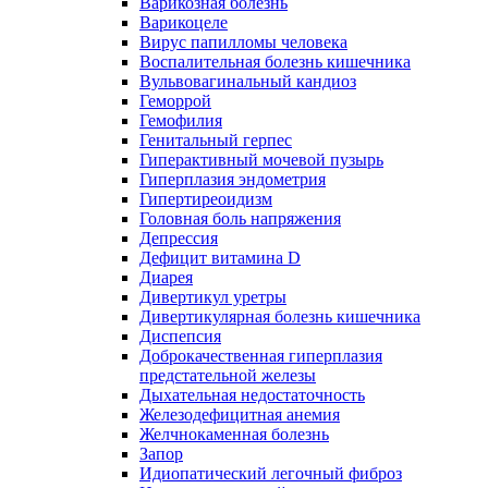
Варикозная болезнь
Варикоцеле
Вирус папилломы человека
Воспалительная болезнь кишечника
Вульвовагинальный кандиоз
Геморрой
Гемофилия
Генитальный герпес
Гиперактивный мочевой пузырь
Гиперплазия эндометрия
Гипертиреоидизм
Головная боль напряжения
Депрессия
Дефицит витамина D
Диарея
Дивертикул уретры
Дивертикулярная болезнь кишечника
Диспепсия
Доброкачественная гиперплазия
предстательной железы
Дыхательная недостаточность
Железодефицитная анемия
Желчнокаменная болезнь
Запор
Идиопатический легочный фиброз