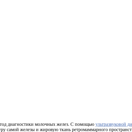
етод диагностики молочных желез. С помощью
ультразвуковой д
уру самой железы и жировую ткань ретромаммарного пространст