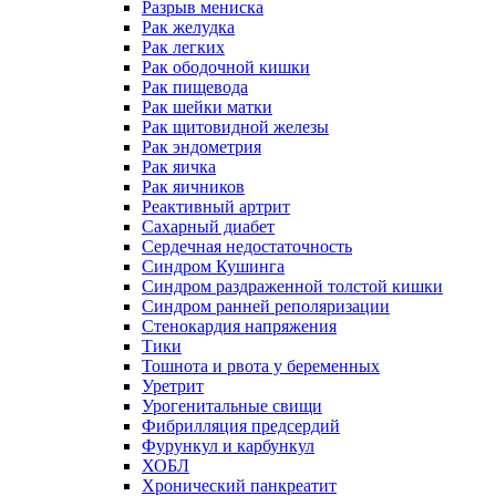
Разрыв мениска
Рак желудка
Рак легких
Рак ободочной кишки
Рак пищевода
Рак шейки матки
Рак щитовидной железы
Рак эндометрия
Рак яичка
Рак яичников
Реактивный артрит
Сахарный диабет
Сердечная недостаточность
Синдром Кушинга
Синдром раздраженной толстой кишки
Синдром ранней реполяризации
Стенокардия напряжения
Тики
Тошнота и рвота у беременных
Уретрит
Урогенитальные свищи
Фибрилляция предсердий
Фурункул и карбункул
ХОБЛ
Хронический панкреатит