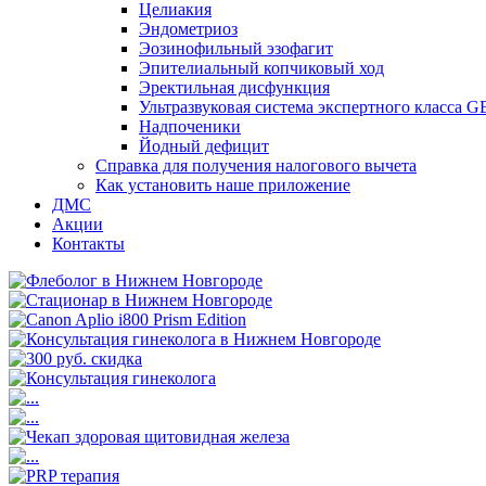
Целиакия
Эндометриоз
Эозинофильный эзофагит
Эпителиальный копчиковый ход
Эректильная дисфункция
Ультразвуковая система экспертного класса G
Надпоченики
Йодный дефицит
Справка для получения налогового вычета
Как установить наше приложение
ДМС
Акции
Контакты