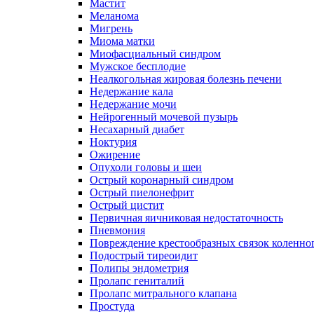
Мастит
Меланома
Мигрень
Миома матки
Миофасциальный синдром
Мужское бесплодие
Неалкогольная жировая болезнь печени
Недержание кала
Недержание мочи
Нейрогенный мочевой пузырь
Несахарный диабет
Ноктурия
Ожирение
Опухоли головы и шеи
Острый коронарный синдром
Острый пиелонефрит
Острый цистит
Первичная яичниковая недостаточность
Пневмония
Повреждение крестообразных связок коленног
Подострый тиреоидит
Полипы эндометрия
Пролапс гениталий
Пролапс митрального клапана
Простуда