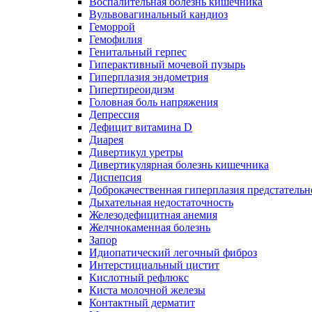
Воспалительная болезнь кишечника
Вульвовагинальный кандиоз
Геморрой
Гемофилия
Генитальный герпес
Гиперактивный мочевой пузырь
Гиперплазия эндометрия
Гипертиреоидизм
Головная боль напряжения
Депрессия
Дефицит витамина D
Диарея
Дивертикул уретры
Дивертикулярная болезнь кишечника
Диспепсия
Доброкачественная гиперплазия предстатель
Дыхательная недостаточность
Железодефицитная анемия
Желчнокаменная болезнь
Запор
Идиопатический легочный фиброз
Интерстициальный цистит
Кислотный рефлюкс
Киста молочной железы
Контактный дерматит