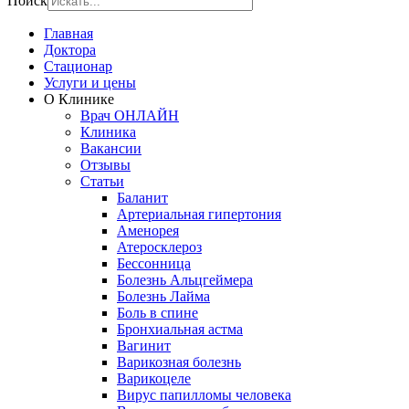
Поиск
Главная
Доктора
Стационар
Услуги и цены
О Клинике
Врач ОНЛАЙН
Клиника
Вакансии
Отзывы
Статьи
Баланит
Артериальная гипертония
Аменорея
Атеросклероз
Бессонница
Болезнь Альцгеймера
Болезнь Лайма
Боль в спине
Бронхиальная астма
Вагинит
Варикозная болезнь
Варикоцеле
Вирус папилломы человека