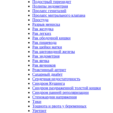
Подострый тиреоидит
Полипы эндометрия
Пролапс гениталий
Пролапс митрального клапана
Простуда
Разрыв мениска
Рак желудка
Рак легких
Рак ободочной кишки
Рак пищевода
Рак шейки матки
Рак щитовидной железы
Рак эндометрия
Рак яичка
Рак яичников
Реактивный артрит
Сахарный диабет
Сердечная недостаточность
Синдром Кушинга
Синдром раздраженной толстой кишки
Синдром ранней реполяризации
Стенокардия напряжения
Тики
Тошнота и рвота у беременных
Уретрит