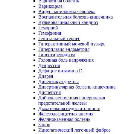
Варикозная болезнь
Варикоцеле
Вирус папилломы человека
Воспалительная болезнь кишечника
Вульвовагинальный кандиоз
Геморрой
Гемофилия
Генитальный герпес
Гиперактивный мочевой пузырь
Гиперплазия эндометрия
Гипертиреоидизм
Головная боль напряжения
Депрессия
Дефицит витамина D
Диарея
Дивертикул уретры
Дивертикулярная болезнь кишечника
Диспепсия
Доброкачественная гиперплазия
предстательной железы
Дыхательная недостаточность
Железодефицитная анемия
Желчнокаменная болезнь
Запор
Идиопатический легочный фиброз