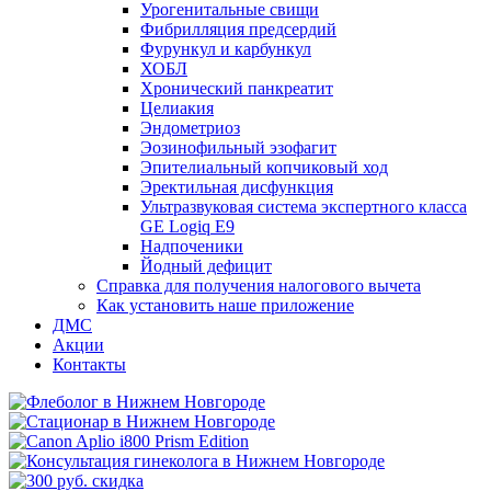
Урогенитальные свищи
Фибрилляция предсердий
Фурункул и карбункул
ХОБЛ
Хронический панкреатит
Целиакия
Эндометриоз
Эозинофильный эзофагит
Эпителиальный копчиковый ход
Эректильная дисфункция
Ультразвуковая система экспертного класса
GE Logiq E9
Надпоченики
Йодный дефицит
Справка для получения налогового вычета
Как установить наше приложение
ДМС
Акции
Контакты