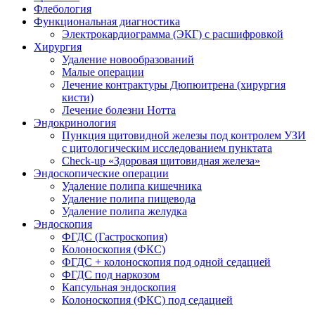
Флебология
Функциональная диагностика
Электрокардиограмма (ЭКГ) с расшифровкой
Хирургия
Удаление новообразований
Малые операции
Лечение контрактуры Дюпюитрена (хирургия
кисти)
Лечение болезни Нотта
Эндокринология
Пункция щитовидной железы под контролем УЗИ
с цитологическим исследованием пунктата
Check-up «Здоровая щитовидная железа»
Эндоскопические операции
Удаление полипа кишечника
Удаление полипа пищевода
Удаление полипа желудка
Эндоскопия
ФГДС (Гастроскопия)
Колоноскопия (ФКС)
ФГДС + колоноскопия под одной седацией
ФГДС под наркозом
Капсульная эндоскопия
Колоноскопия (ФКС) под седацией