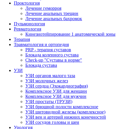
Проктология
Лечение геморроя
Лечение анальных трещин
Лечение анальных бахромок
Пульмонология
Ревматология
Кинезиотейпирование 1 анатомической зоны
Терапия
Травматология и ортопедия
PRP - терапия суставов
Блокада коленного сустава
Check-up "Суставы в норме"
Блокада сустава
УЗИ
УЗИ органов малого таза
УЗИ молочных желез
УЗИ сердца (Эхокардиография)
Комплексное УЗИ для женщин
Комплексное УЗИ для мужчин
УЗИ простаты (ТРУЗИ)
УЗИ брюшной полости комплексное
УЗИ щитовидной железы (комплексное)
УЗИ вен и артерий нижних конечностей
УЗИ сосудов головы и шеи
Урология