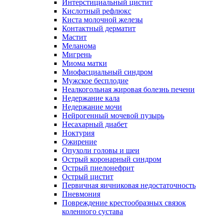
Интерстициальный цистит
Кислотный рефлюкс
Киста молочной железы
Контактный дерматит
Мастит
Меланома
Мигрень
Миома матки
Миофасциальный синдром
Мужское бесплодие
Неалкогольная жировая болезнь печени
Недержание кала
Недержание мочи
Нейрогенный мочевой пузырь
Несахарный диабет
Ноктурия
Ожирение
Опухоли головы и шеи
Острый коронарный синдром
Острый пиелонефрит
Острый цистит
Первичная яичниковая недостаточность
Пневмония
Повреждение крестообразных связок
коленного сустава